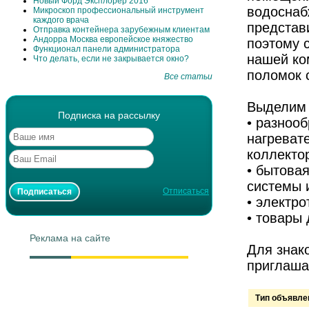
Новый Форд Эксплорер 2016
водоснаб
Микроскоп профессиональный инструмент
каждого врача
представ
Отправка контейнера зарубежным клиентам
Андорра Москва европейское княжество
поэтому 
Функционал панели администратора
нашей ко
Что делать, если не закрывается окно?
поломок 
Все статьи
Выделим 
Подписка на рассылку
• разноо
нагреват
коллекто
• бытова
системы и
Отписаться
• электр
• товары 
Реклама на сайте
Для знак
приглашае
Тип объявле