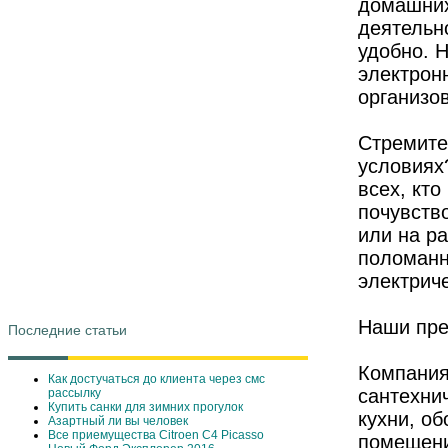
домашних
деятельн
удобно. 
электрон
организо
Стремите
условиях
всех, кт
почувств
или на ра
поломанн
электрич
Наши пр
Последние статьи
Компания
Как достучаться до клиента через смс
сантехни
рассылку
Купить санки для зимних прогулок
кухни, о
Азартный ли вы человек
Все приемущества Сitroen C4 Picasso
помещени