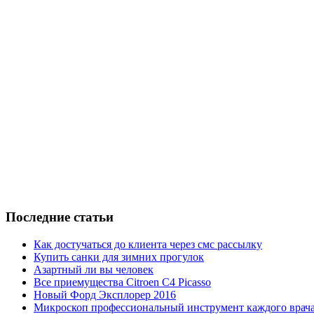
Последние статьи
Как достучаться до клиента через смс рассылку
Купить санки для зимних прогулок
Азартный ли вы человек
Все приемущества Сitroen C4 Picasso
Новый Форд Эксплорер 2016
Микроскоп профессиональный инструмент каждого врач