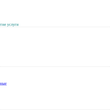
гие услуги
нные