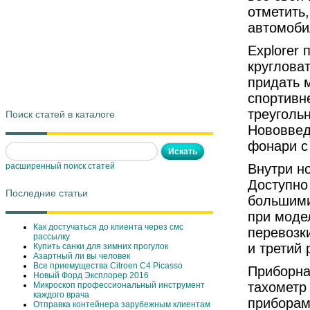
отметить
автомоби
Explorer
круглова
придать 
спортивн
треуголь
Поиск статей в каталоге
Нововвед
фонари с
расширенный поиск статей
Внутри н
Доступно
Последние статьи
большими
при моде
Как достучаться до клиента через смс
перевозк
рассылку
и третий
Купить санки для зимних прогулок
Азартный ли вы человек
Все приемущества Сitroen C4 Picasso
Приборна
Новый Форд Эксплорер 2016
тахометр
Микроскоп профессиональный инструмент
каждого врача
приборам
Отправка контейнера зарубежным клиентам