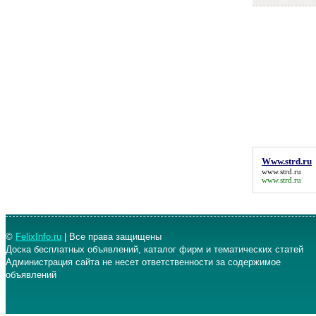
Www.strd.ru
www.strd.ru
www.strd.ru
©
FelixInfo.ru
| Все права защищены
Доска бесплатных объявлений, каталог фирм и тематических статей
Администрация сайта не несет ответственности за содержимое
объявлений