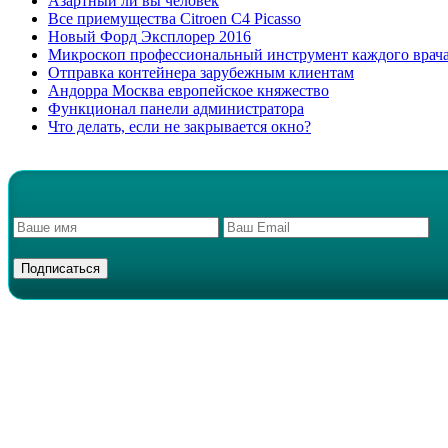
Азартный ли вы человек
Все приемущества Сitroen C4 Picasso
Новый Форд Эксплорер 2016
Микроскоп профессиональный инструмент каждого врач
Отправка контейнера зарубежным клиентам
Андорра Москва европейское княжество
Функционал панели администратора
Что делать, если не закрывается окно?