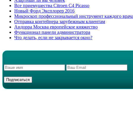
Азартный ли вы человек
Все приемущества Сitroen C4 Picasso
Новый Форд Эксплорер 2016
Микроскоп профессиональный инструмент каждого врач
Отправка контейнера зарубежным клиентам
Андорра Москва европейское княжество
Функционал панели администратора
Что делать, если не закрывается окно?