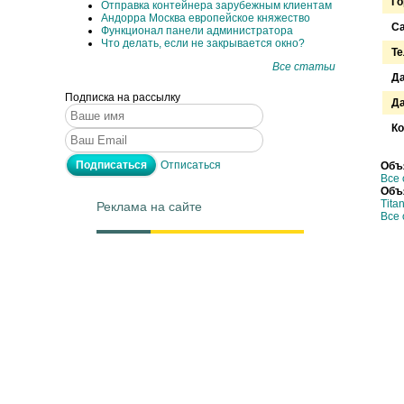
Го
Отправка контейнера зарубежным клиентам
Андорра Москва европейское княжество
С
Функционал панели администратора
Что делать, если не закрывается окно?
Т
Все статьи
Д
Подписка на рассылку
Да
Ко
Отписаться
Объ
Все 
Объ
Tita
Реклама на сайте
Все 