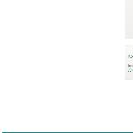
Ко
Ко
До