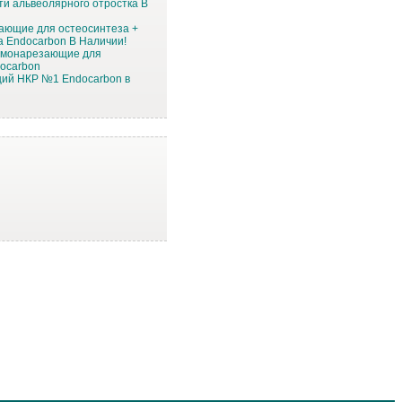
ти альвеолярного отростка В
ающие для остеосинтеза +
ка Endocarbon В Наличии!
амонарезающие для
ocarbon
ций НКР №1 Endocarbon в