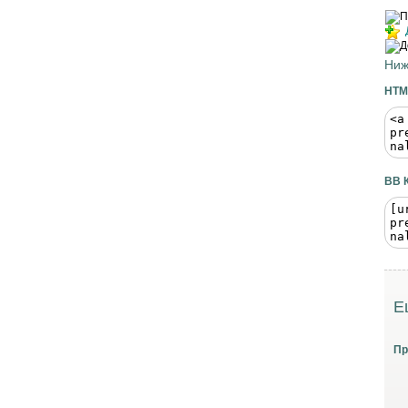
Ниж
HTM
BB 
Е
Пр