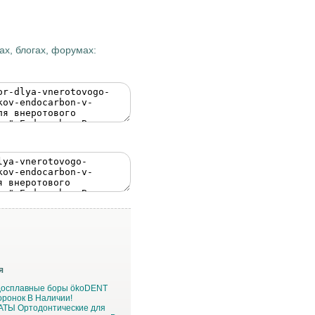
х, блогах, форумах:
я
досплавные боры ökoDENT
оронок В Наличии!
Ы Ортодонтические для