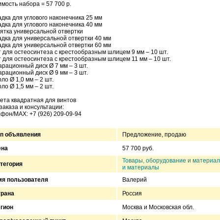
мость набора = 57 700 р.
дка для углового наконечника 25 мм
дка для углового наконечника 40 мм
ятка универсальной отвертки
дка для универсальной отвертки 40 мм
дка для универсальной отвертки 60 мм
 для остеосинтеза с крестообразным шлицем 9 мм – 10 шт.
 для остеосинтеза с крестообразным шлицем 11 мм – 10 шт.
рационный диск Ø 7 мм – 3 шт.
рационный диск Ø 9 мм – 3 шт.
ло Ø 1,0 мм – 2 шт.
ло Ø 1,5 мм – 2 шт.
ета квадратная для винтов
заказа и консультации:
фон/МАХ: +7 (926) 209-09-94
п объявления
Предложение, продаю
ена
57 700 руб.
Товары, оборудование и материа
тегория
и материалы
я пользователя
Валерий
трана
Россия
гион
Москва и Московская обл.