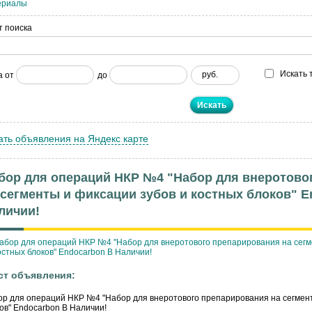
ериалы
т поиска
Искать 
руб.
а от
до
ать объявления на Яндекс карте
бор для операций НКР №4 "Набор для внеротово
 сегменты и фиксации зубов и костных блоков" E
личии!
ст объявления:
р для операций НКР №4 "Набор для внеротового препарирования на сегмент
ов" Endocarbon В Наличии!