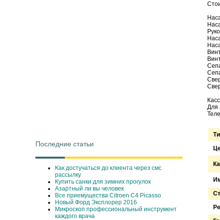
Стои
Наса
Наса
Руко
Наса
Наса
Винт
Винт
Сепа
Сепа
Свер
Свер
Касс
Для 
Теле
Ти
Последние статьи
Ц
Ка
Как достучаться до клиента через смс
рассылку
Им
Купить санки для зимних прогулок
Азартный ли вы человек
С
Все приемущества Сitroen C4 Picasso
Новый Форд Эксплорер 2016
Ре
Микроскоп профессиональный инструмент
каждого врача