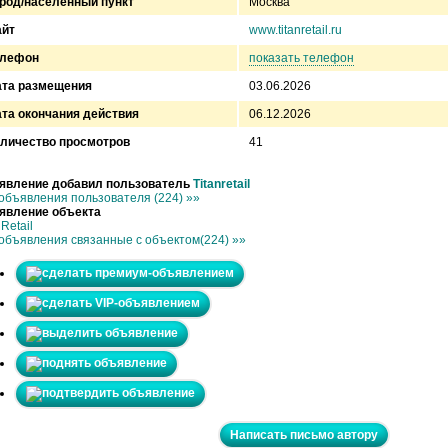
род/населенный пункт
Москва
айт
www.titanretail.ru
елефон
показать телефон
ата размещения
03.06.2026
та окончания действия
06.12.2026
личество просмотров
41
явление добавил пользователь
Titanretail
объявления пользователя (224) »»
явление объекта
nRetail
объявления связанные с объектом(224) »»
Написать письмо автору