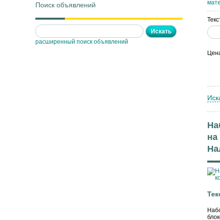
мат
Поиск объявлений
Текс
расширенный поиск объявлений
Цен
Иск
На
на
На
Тек
Набо
блок