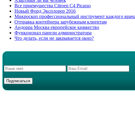
Азартный ли вы человек
Все приемущества Сitroen C4 Picasso
Новый Форд Эксплорер 2016
Микроскоп профессиональный инструмент каждого врач
Отправка контейнера зарубежным клиентам
Андорра Москва европейское княжество
Функционал панели администратора
Что делать, если не закрывается окно?