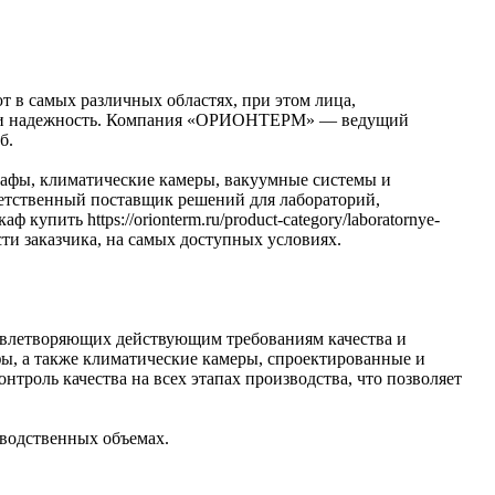
в самых различныx областях, при этом лица,
тво и надежность. Компания «ОРИОНТЕРМ» — ведущий
б.
афы, климатические камеры, вакуумные системы и
ветственный поставщик решений для лабораторий,
пить https://orionterm.ru/product-category/laboratornye-
и заказчика, на самых доступных условиях.
довлетворяющих действующим требованиям качества и
 а также климатические камеры, спроектированные и
троль качества на всех этапах производства, что позволяет
водственных объемах.