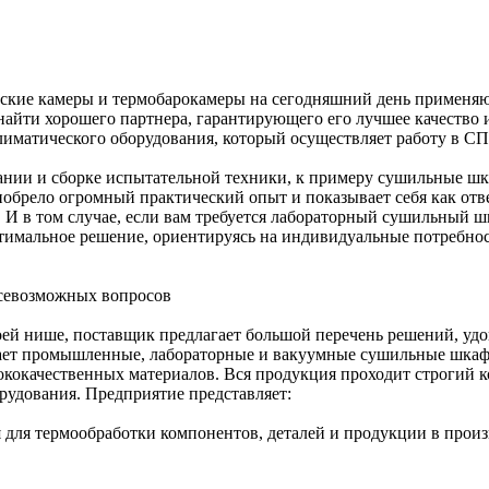
ие камеры и термобарокамеры на сегодняшний день применяют 
 найти хорошего партнера, гарантирующего его лучшее качес
иматического оборудования, который осуществляет работу в СП
нии и сборке испытательной техники, к примеру сушильные шк
иобрело огромный практический опыт и показывает себя как от
в том случае, если вам требуется лабораторный сушильный шкаф ку
имальное решение, ориентируясь на индивидуальные потребност
всевозможных вопросов
оей нише, поставщик предлагает большой перечень решений, у
т промышленные, лабораторные и вакуумные сушильные шкафы,
окачественных материалов. Вся продукция проходит строгий кон
рудования. Предприятие представляет:
ля термообработки компонентов, деталей и продукции в произ