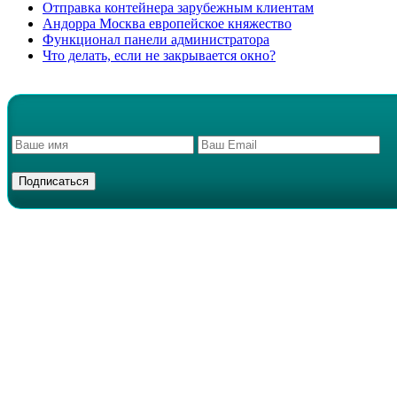
Отправка контейнера зарубежным клиентам
Андорра Москва европейское княжество
Функционал панели администратора
Что делать, если не закрывается окно?