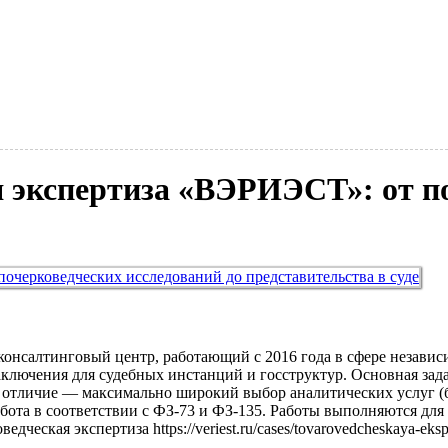
 экспертиза «ВЭРИЭСТ»: от по
салтинговый центр, работающий с 2016 года в сфере независи
ключения для судебных инстанций и госструктур. Основная зад
е отличие — максимально широкий выбор аналитических услуг (
работа в соответствии с ФЗ-73 и ФЗ-135. Работы выполняются дл
дческая экспертиза https://veriest.ru/cases/tovarovedcheskaya-ek