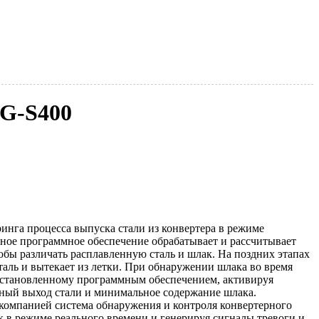
AG-S400
инга процесса выпуска стали из конвертера в режиме
ное программное обеспечение обрабатывает и рассчитывает
бы различать расплавленную сталь и шлак. На поздних этапах
таль и вытекает из летки. При обнаружении шлака во время
 установленному программным обеспечением, активируя
ьный выход стали и минимальное содержание шлака.
 компанией система обнаружения и контроля конвертерного
к в режиме реального времени и генерируя сигналы тревоги и