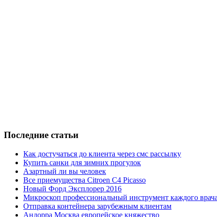
Последние статьи
Как достучаться до клиента через смс рассылку
Купить санки для зимних прогулок
Азартный ли вы человек
Все приемущества Сitroen C4 Picasso
Новый Форд Эксплорер 2016
Микроскоп профессиональный инструмент каждого врач
Отправка контейнера зарубежным клиентам
Андорра Москва европейское княжество