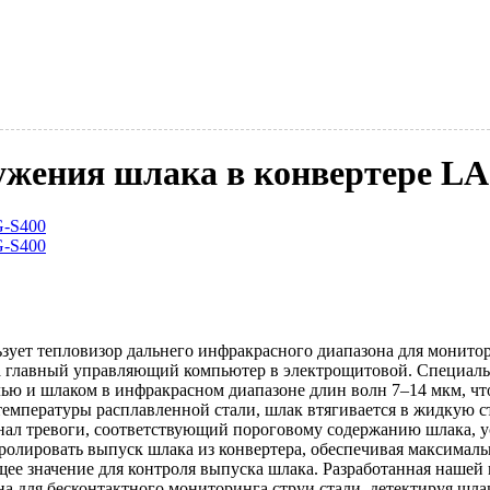
ужения шлака в конвертере L
зует тепловизор дальнего инфракрасного диапазона для монитор
на главный управляющий компьютер в электрощитовой. Специаль
ью и шлаком в инфракрасном диапазоне длин волн 7–14 мкм, что
температуры расплавленной стали, шлак втягивается в жидкую с
гнал тревоги, соответствующий пороговому содержанию шлака,
ролировать выпуск шлака из конвертера, обеспечивая максимал
ее значение для контроля выпуска шлака. Разработанная нашей
а для бесконтактного мониторинга струи стали, детектируя шла