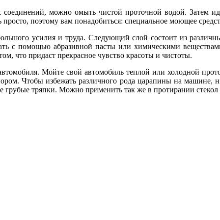
х соединений, можно омыть чистой проточной водой. Затем ид
нь просто, поэтому вам понадобиться: специальное моющее средс
го большого усилия и труда. Следующий слой состоит из разли
тать с помощью абразивной пасты или химическими веществам
 том, что придаст прекрасное чувство красоты и чистоты.
автомобиля. Мойте свой автомобиль теплой или холодной проточ
ором. Чтобы избежать различного рода царапины на машине, ни 
те грубые тряпки. Можно применить так же в протирании стекол