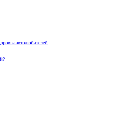
доровья автолюбителей
ей?