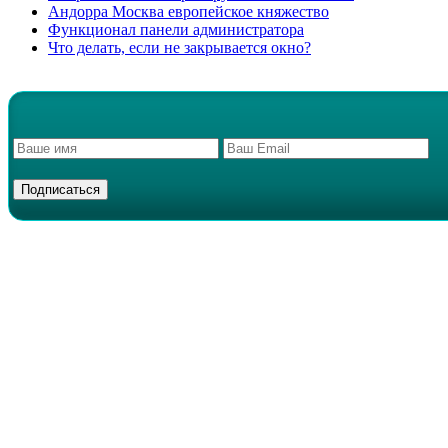
Андорра Москва европейское княжество
Функционал панели администратора
Что делать, если не закрывается окно?