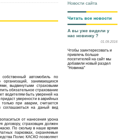
Новости сайта
Читать все новости
А вы уже видели у
нас новинку ?
01.09.2016
Чтобы заинтересовать и
привлечь больше
посетителей на сайт мы
добавили новый раздел
"Новинка"
 собственный автомобиль по
 организаций, занимающихся
иями, выдвинутыми страховыми
упить обязательное страхование
ает водителям быть увереней на
 придаст уверености в аврийных
 только при аварии, считается
ны соглашаються на даный вид
зопаситься от нанесения урона
уя договору, страховщик должен
каско. По скольку в наше врямя
латных парковках, охраняемые
редства Полис КАСКО позволяет