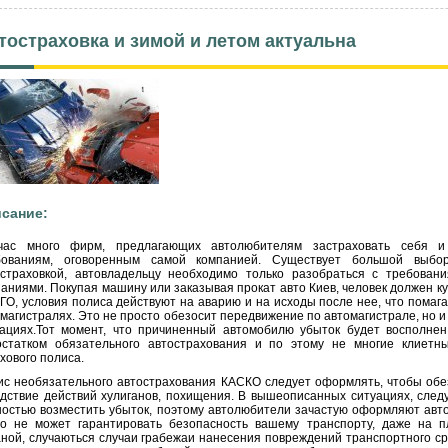
тостраховка и зимой и летом актуальна
сание:
час много фирм, предлагающих автолюбителям застраховать себя и
бованиям, оговоренным самой компанией. Существует большой выбор
остраховкой, автовладельцу необходимо только разобраться с требован
аниями. Покупая машину или заказывая прокат авто Киев, человек должен к
О, условия полиса действуют на аварию и на исходы после нее, что помаг
магистралях. Это не просто обезосит передвижение по автомагистрале, но и
уациях.Тот момент, что причиненный автомобилю убыток будет восполнен
остатком обязательного автострахования и по этому не многие клиет
хового полиса.
ис необязательного автострахования КАСКО следует оформлять, чтобы обе
дствие действий хулиганов, похищения. В вышеописанных ситуациях, след
остью возместить убыток, поэтому автолюбители зачастую оформляют авто
то не может гарантировать безопасность вашему транспорту, даже на п
ной, случаються случаи грабежаи нанесения повреждений транспортного с