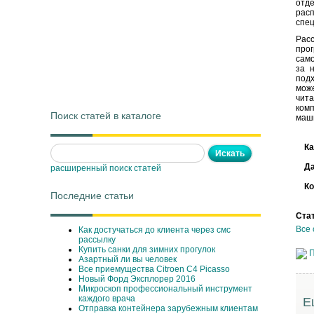
отд
расп
спец
Расс
про
само
за 
подх
може
чит
комп
Поиск статей в каталоге
маш
Ка
Д
расширенный поиск статей
Ко
Последние статьи
Ста
Все 
Как достучаться до клиента через смс
рассылку
Купить санки для зимних прогулок
П
Азартный ли вы человек
Все приемущества Сitroen C4 Picasso
Новый Форд Эксплорер 2016
Микроскоп профессиональный инструмент
каждого врача
Е
Отправка контейнера зарубежным клиентам