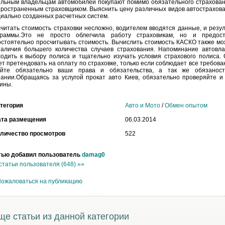
ельным владельцам автомобилей покупают помимо обязательного страхован
ространенным страховщиком. Выяснить цену различных видов автострахова
иально созданных расчетных систем.
читать стоимость страховки несложно, водителем вводятся данные, и рез
граммы.Это не просто облегчила работу страховикам, но и предост
стоятельно просчитывать стоимость. Вычислить стоимость КАСКО также мож
наличия большего количества случаев страхования. Напоминание автовла
одить к выбору полиса и тщательно изучать условия страхового полиса. 
т претендовать на оплату по страховке, только если соблюдает все требова
айте обязательно ваши права и обязательства, а так же обязанос
ании.Обращаясь за услугой прокат авто Киев, обязательно проверяйте и 
ины.
тегория
Авто и Мото
/
Обмен опытом
ата размещения
06.03.2014
личество просмотров
522
тью добавил пользователь
damag0
статьи пользователя (648) »»
ожаловаться на публикацию
ще статьи из данной категории