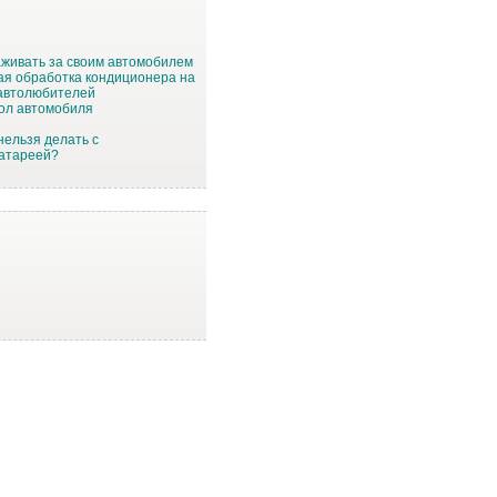
аживать за своим автомобилем
ая обработка кондиционера на
 автолюбителей
ол автомобиля
нельзя делать с
батареей?