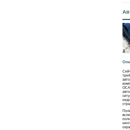
Ав
Опи
Сей
тре
авт
комп
ОСАГ
авто
сит
нед
стра
Пол
всле
полн
нич
охра