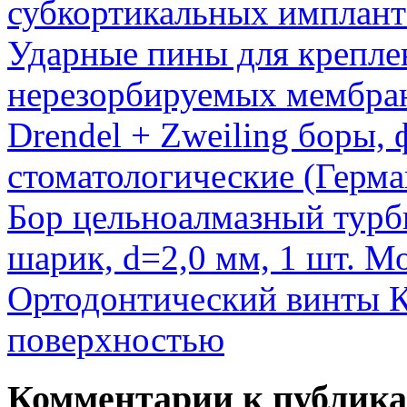
субкортикальных имплант
Ударные пины для крепле
нерезорбируемых мембра
Drendel + Zweiling боры, 
стоматологические (Герма
Бор цельноалмазный турб
шарик, d=2,0 мм, 1 шт. 
Ортодонтический винты 
поверхностью
Комментарии к публик