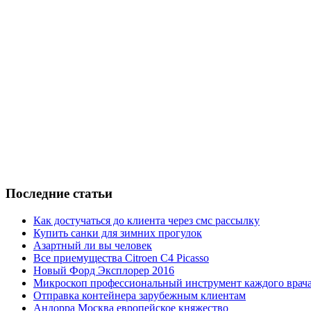
Последние статьи
Как достучаться до клиента через смс рассылку
Купить санки для зимних прогулок
Азартный ли вы человек
Все приемущества Сitroen C4 Picasso
Новый Форд Эксплорер 2016
Микроскоп профессиональный инструмент каждого врач
Отправка контейнера зарубежным клиентам
Андорра Москва европейское княжество