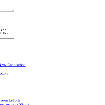
4 мм Endocarbon
оссия)
ема LeForte
м артикул 504.02