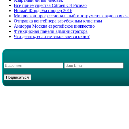
Азартный ли вы человек
Все приемущества Сitroen C4 Picasso
Новый Форд Эксплорер 2016
Микроскоп профессиональный инструмент каждого врач
Отправка контейнера зарубежным клиентам
Андорра Москва европейское княжество
Функционал панели администратора
Что делать, если не закрывается окно?