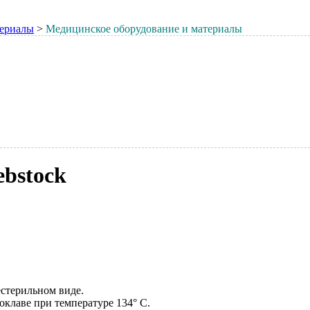
териалы
>
Медицинское оборудование и материалы
bstock
естерильном виде.
клаве при температуре 134° C.